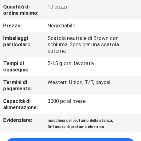
CONTROLLO
Quantità di
10 pezzi
ordine minimo:
DI
QUALITÀ
Prezzo:
Negoziabile
Imballaggi
Scatola neutrale di Brown con
CONTATTICI
particolari:
schiuma, 2pcs per una scatola
esterna
Tempi di
5-15 giorni lavorativi
RICHIEDA
consegna:
UNA
Termini di
Western Union, T/T, paypal
CITAZIONE
pagamento:
Capacità di
3000 pc al mese
SHOPPING
alimentazione:
ONLINE
Evidenziare:
,
macchina del profumo della stanza
Diffusore di profumo elettrico
MAPPA