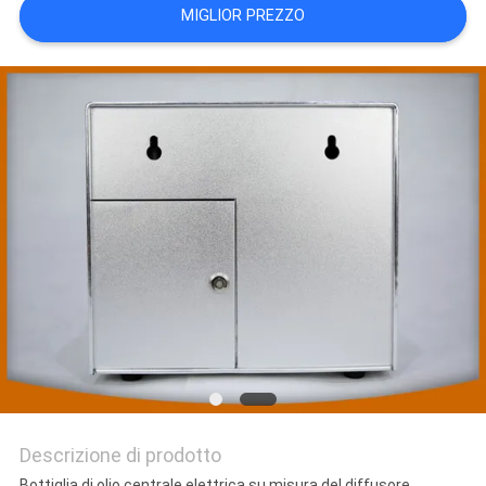
MIGLIOR PREZZO
DEL
SITO
PRIVACY
POLICY
Descrizione di prodotto
Bottiglia di olio centrale elettrica su misura del diffusore