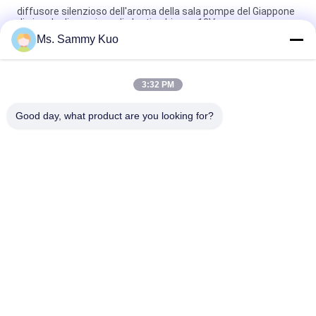
diffusore silenzioso dell'aroma della sala pompe del Giappone
di piccola dimensione di plastica bianca 12V
Ms. Sammy Kuo
6W telecomandato DC12V POM Nozzle Scent Diffuser
Machine
3:32 PM
Diffusore elettrico portatile rosso dell'aroma della stanza
130ML con uso domestico telecomandato
Good day, what product are you looking for?
Categorie popolari
Tutti
Macchina Dell'aria 
Macchina Del 
Del Profumo
Diffusore Del 
Profumo
Diffusore 
Olio Profumato 
Dell'aroma Dell'aria
Della Collezione 
Dell'hotel
Diffusori Dell'olio 
Diffusori Di 
Essenziale
Aromaterapia
Diffusore 
Diffusore Dell'aria 