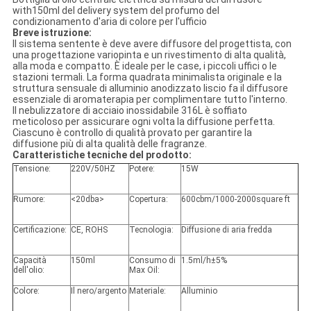
with150ml del delivery system del profumo del
condizionamento d'aria di colore per l'ufficio
Breve istruzione:
Il sistema sentente è deve avere diffusore del progettista, con
una progettazione variopinta e un rivestimento di alta qualità,
alla moda e compatto. È ideale per le case, i piccoli uffici o le
stazioni termali. La forma quadrata minimalista originale e la
struttura sensuale di alluminio anodizzato liscio fa il diffusore
essenziale di aromaterapia per complimentare tutto l'interno.
Il nebulizzatore di acciaio inossidabile 316L è soffiato
meticoloso per assicurare ogni volta la diffusione perfetta.
Ciascuno è controllo di qualità provato per garantire la
diffusione più di alta qualità delle fragranze.
Caratteristiche tecniche del prodotto:
Tensione:
220V/50HZ
Potere:
15W
Rumore:
<20dba>
Copertura:
600cbm/1000-2000square ft
Certificazione:
CE, ROHS
Tecnologia:
Diffusione di aria fredda
Capacità
150ml
Consumo di
1.5ml/h±5%
dell'olio:
Max Oil:
Colore:
Il nero/argento
Materiale:
Alluminio