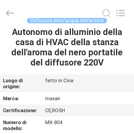
2026
Shenzhen
Maxwin
Industrial
Co.,
Diffusore senz'acqua dell'aroma
Ltd..
All
Rights
Autonomo di alluminio della
CASA
Reserved.
casa di HVAC della stanza
PRODOTTI
dell'aroma del nero portatile
del diffusore 220V
CIRCA
NOI
Luogo di
fatto in Cina
origine:
GIRO
Marca:
maxair
DELLA
Certificazione:
CE,ROSH
FABBRICA
Numero di
MX-804
modello: