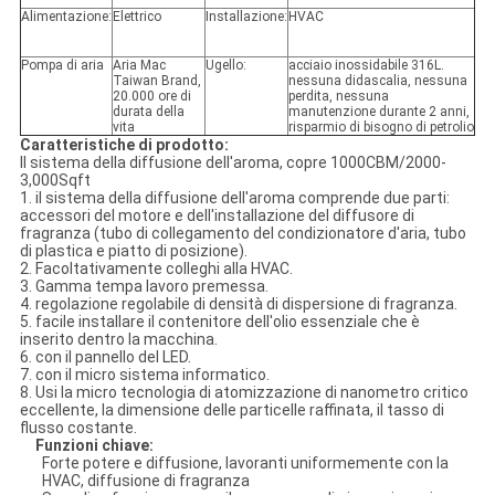
Alimentazione:
Elettrico
Installazione:
HVAC
Pompa di aria
Aria Mac
Ugello:
acciaio inossidabile 316L.
Taiwan Brand,
nessuna didascalia, nessuna
20.000 ore di
perdita, nessuna
durata della
manutenzione durante 2 anni,
vita
risparmio di bisogno di petrolio
Caratteristiche di prodotto:
Il sistema della diffusione dell'aroma, copre 1000CBM/2000-
3,000Sqft
1. il sistema della diffusione dell'aroma comprende due parti:
accessori del motore e dell'installazione del diffusore di
fragranza (tubo di collegamento del condizionatore d'aria, tubo
di plastica e piatto di posizione).
2. Facoltativamente colleghi alla HVAC.
3. Gamma tempa lavoro premessa.
4. regolazione regolabile di densità di dispersione di fragranza.
5. facile installare il contenitore dell'olio essenziale che è
inserito dentro la macchina.
6. con il pannello del LED.
7. con il micro sistema informatico.
8. Usi la micro tecnologia di atomizzazione di nanometro critico
eccellente, la dimensione delle particelle raffinata, il tasso di
flusso costante.
Funzioni chiave:
Forte potere e diffusione, lavoranti uniformemente con la
HVAC, diffusione di fragranza