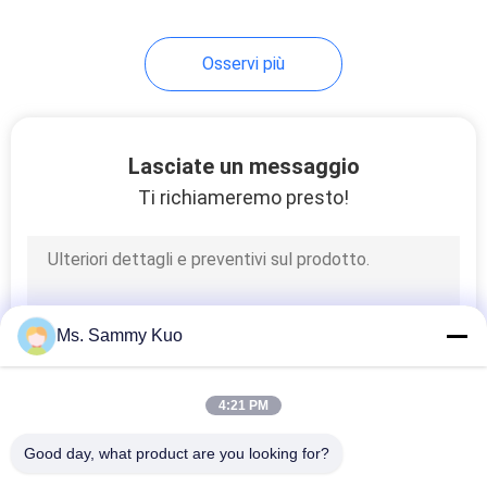
51
Osservi più
Macchina
commerciale del
profumo
Lasciate un messaggio
Ti richiameremo presto!
30
Diffusore
Ms. Sammy Kuo
automatico di
fragranze
4:21 PM
Good day, what product are you looking for?