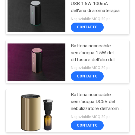
USB 1.5W 100mA
dell'aria di aromaterapia
22
pp PBT del nebulizzatore
Negoziabile MOQ:20 pc
Diffusore
CONTATTO
senz'acqua
Batteria ricaricabile
dell'aroma
senz'acqua 1.5W del
diffusore dell'olio del
profumo del
Negoziabile MOQ:20 pc
nebulizzatore dei pp PBT
CONTATTO
46
Diffusore dell'aria
Batteria ricaricabile
senz'acqua DC5V del
dell'automobile
nebulizzatore dell'aroma
dei pp PBT
Negoziabile MOQ:20 pc
CONTATTO