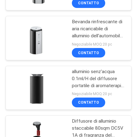
PBT 1.5W
CONTROLLO
CONTATTO
dell'automobile
DI
ricaricabile del Usb
Bevanda rinfrescante di
QUALITÀ
49
aria ricaricabile di
alluminio dell'automobile
Diffusore dell'aroma
CONTATTICI
del diffusore 100mA del
Negoziabile MOQ:20 pc
dell'aria
profumo dell'automobile
CONTATTO
di DC5V pp PBT
RICHIEDA
alluminio senz'acqua
UNA
0.1ml/H del diffusore
CITAZIONE
portatile di aromaterapia
110
di 100mA pp PBT
Negoziabile MOQ:20 pc
Olio profumato della
SHOPPING
CONTATTO
ONLINE
collezione dell'hotel
Diffusore di alluminio
staccabile 80sqm DC5V
MAPPA
1A di fragranza del