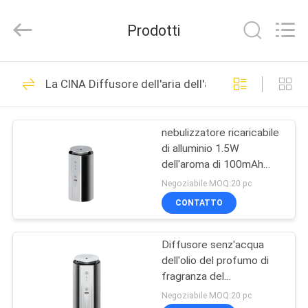
2026
Shenzhen
Maxwin
Prodotti
Industrial
Co.,
Ltd..
All
Rights
CASA
140
Reserved.
La CINA Diffusore dell'aria dell'automobile
Macchina dell'aria
PRODOTTI
del profumo
nebulizzatore ricaricabile
di alluminio 1.5W
CIRCA
dell'aroma di 100mAh
NOI
PBT senz'acqua
Negoziabile MOQ:20 pc
CONTATTO
89
GIRO
Macchina del
Diffusore senz'acqua
DELLA
dell'olio del profumo di
FABBRICA
diffusore del
fragranza del
nebulizzatore 100mA di
Negoziabile MOQ:20 pc
profumo