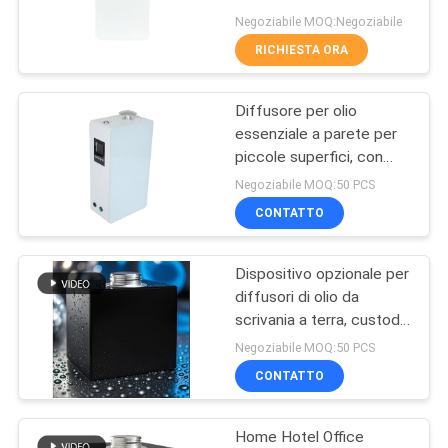
diffusori di aromaterapia
DEL
Negoziabile MOQ:Negoziabile
1500cbm
RICHIESTA ORA
SITO
39
Diffusori dell'olio
Diffusore per olio
PRIVACY
essenziale a parete per
essenziale
POLICY
piccole superfici, con
involucro metallico
Negoziabile MOQ:50 PCS
CONTATTO
Dispositivo opzionale per
57
diffusori di olio da
Diffusori di
scrivania a terra, custodia
metallica, bottiglia di
Negoziabile MOQ:50 PCS
aromaterapia
plastica da 500 ml
CONTATTO
Home Hotel Office