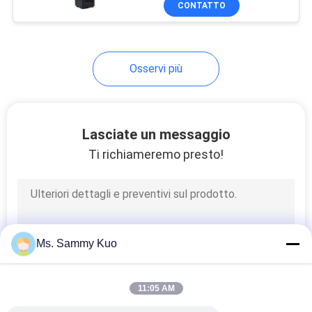
CONTATTO
29
macchina del
profumo dell'hotel
Osservi più
Lasciate un messaggio
Ti richiameremo presto!
18
diffusore del
profumo di ampia
area
Ms. Sammy Kuo
11:05 AM
81