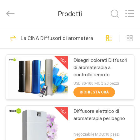
2026
Shenzhen
Maxwin
Prodotti
Industrial
Co.,
Ltd..
All
Rights
CASA
140
Reserved.
La CINA Diffusori di aromaterapia
Macchina dell'aria
PRODOTTI
del profumo
HOT
Disegni colorati Diffusori
di aromaterapia a
CIRCA
controllo remoto
NOI
USD 80-100 MOQ:20 pezzi
RICHIESTA ORA
89
GIRO
Macchina del
HOT
Diffusore elettrico di
DELLA
aromaterapia per bagno
FABBRICA
diffusore del
Negoziabile MOQ:10 pezzi
profumo