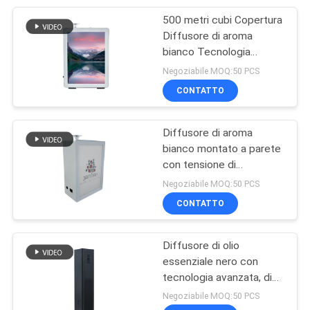
500 metri cubi Copertura
51
Diffusore di aroma
Macchina
bianco Tecnologia
avanzata 30*22.5*10cm
Negoziabile MOQ:50 PCS
commerciale del
Dimensioni del prodotto
CONTATTO
profumo
Diffusore di aroma
bianco montato a parete
con tensione di
30
alimentazione 12V Super
Negoziabile MOQ:50 PCS
Diffusore
silenzioso Rumore 32dba
CONTATTO
automatico di
Diffusore di olio
fragranze
essenziale nero con
tecnologia avanzata, di
superficie di 2000 mq
Negoziabile MOQ:50 PCS