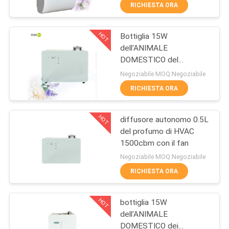
CONTROLLO
RICHIESTA ORA
DI
HOT
Bottiglia 15W
QUALITÀ
49
dell'ANIMALE
DOMESTICO del
Diffusore dell'aroma
CONTATTICI
commutatore della
Negoziabile MOQ:Negoziabile
dell'aria
manopola della macchina
RICHIESTA ORA
dell'aria del profumo
RICHIEDA
HOT
diffusore autonomo 0.5L
UNA
del profumo di HVAC
CITAZIONE
1500cbm con il fan
110
Negoziabile MOQ:Negoziabile
Olio profumato della
SHOPPING
RICHIESTA ORA
ONLINE
collezione dell'hotel
HOT
bottiglia 15W
dell'ANIMALE
MAPPA
DOMESTICO dei