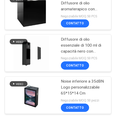
Diffusore di olio
aromaterapico con
22
involucro metallico e
Negoziabile MOQ:50 PCS
livello di rumore 40dBa
Diffusore
CONTATTO
senz'acqua
Diffusore di olio
dell'aroma
essenziale di 100 ml di
capacità nero con
impostazioni del timer 1
Negoziabile MOQ:50 PCS
ora/3 ore/6 ore/acceso
CONTATTO
46
e aspetto colore nero
Diffusore dell'aria
Noise inferiore a 35dBN
Logo personalizzabile
dell'automobile
65*15*14 Cm
Negoziabile MOQ:50 pezzi
CONTATTO