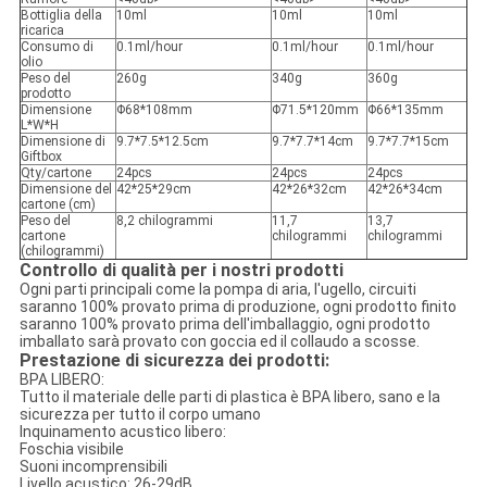
Bottiglia della
10ml
10ml
10ml
ricarica
Consumo di
0.1ml/hour
0.1ml/hour
0.1ml/hour
olio
Peso del
260g
340g
360g
prodotto
Dimensione
Φ68*108mm
Φ71.5*120mm
Φ66*135mm
L*W*H
Dimensione di
9.7*7.5*12.5cm
9.7*7.7*14cm
9.7*7.7*15cm
Giftbox
Qty/cartone
24pcs
24pcs
24pcs
Dimensione del
42*25*29cm
42*26*32cm
42*26*34cm
cartone (cm)
Peso del
8,2 chilogrammi
11,7
13,7
cartone
chilogrammi
chilogrammi
(chilogrammi)
Controllo di qualità per i nostri prodotti
Ogni parti principali come la pompa di aria, l'ugello, circuiti
saranno 100% provato prima di produzione, ogni prodotto finito
saranno 100% provato prima dell'imballaggio, ogni prodotto
imballato sarà provato con goccia ed il collaudo a scosse.
Prestazione di sicurezza dei prodotti:
BPA LIBERO:
Tutto il materiale delle parti di plastica è BPA libero, sano e la
sicurezza per tutto il corpo umano
Inquinamento acustico libero:
Foschia visibile
Suoni incomprensibili
Livello acustico: 26-29dB