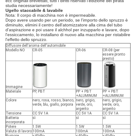
ecc originali brevettati, tutti i diritti riservati l'edizione del pirata
studia necessariamente!
Ugello staccabile & lavabile
Nota: Il corpo di macchina non è impermeabile.
Dopo avere usando per un periodo, se l'importo dello spruzzo è
diminuito, elimini il centro dell'atomizzatore alla cima del tubo
d'aspirazione e poi usare il alchhol per inzupparlo e lavare, dopo
l'essiccamento, lo installano di nuovo alla macchina per ristabilire
l'effetto dello spruzzo.
Diffusore dell'aroma dell'automobile
Modello NO
CR-05
CR-06
CR-08 (per
essere pronto
presto)
Immagine
Materiale
PP, PBT
PP + PBT
PP + PBT
+ALUMINUM
+ALUMINUM
Colore
nero, rosa, rosso, bianco,
nero, grigio,
nero, grigio,
verde, blu, giallo, porpora
verde, oro,
verde, oro,
argento
argento
Tensione
CC 5V 1A
CC 5V 1A
CC 5V 1A
Batteria
sì
sì
sì
incorporata
Potere
1.5W
1.5W
1.5W
Valuta di lavoro
100mA
100mA
100mA
Rumore
<40db>
<40db>
<40db>