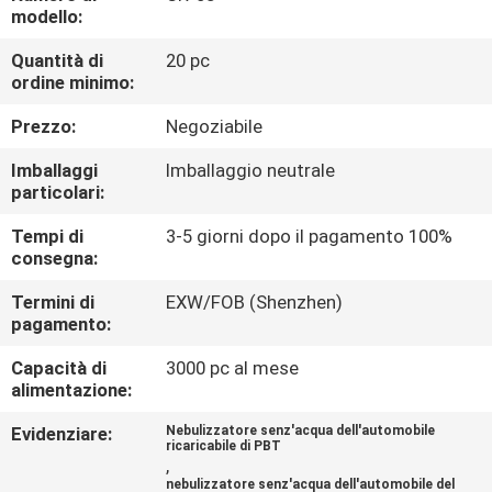
CONTROLLO
modello:
DI
Quantità di
20 pc
ordine minimo:
QUALITÀ
Prezzo:
Negoziabile
CONTATTICI
Imballaggi
Imballaggio neutrale
particolari:
RICHIEDA
Tempi di
3-5 giorni dopo il pagamento 100%
consegna:
UNA
CITAZIONE
Termini di
EXW/FOB (Shenzhen)
pagamento:
Capacità di
3000 pc al mese
SHOPPING
alimentazione:
ONLINE
Evidenziare:
Nebulizzatore senz'acqua dell'automobile
ricaricabile di PBT
,
MAPPA
nebulizzatore senz'acqua dell'automobile del