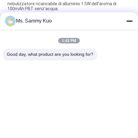
nebulizzatore ricaricabile di alluminio 1.5W dell'aroma di
100mAh PBT senz'acqua
Ms. Sammy Kuo
Bevanda rinfrescante di aria ricaricabile di alluminio
dell'automobile del diffusore 100mA del profumo
dell'automobile di DC5V pp PBT
1:42 PM
alluminio senz'acqua 0.1ml/H del diffusore portatile di
aromaterapia di 100mA pp PBT
Good day, what product are you looking for?
Categorie popolari
Tutti
Macchina Dell'aria 
Macchina Del 
Del Profumo
Diffusore Del 
Profumo
Diffusore 
Olio Profumato 
Dell'aroma Dell'aria
Della Collezione 
Dell'hotel
Diffusori Dell'olio 
Diffusori Di 
Essenziale
Aromaterapia