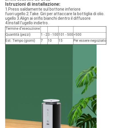
Istruzioni di installazione:
1.Press saldamente sul bottone inferiore
fuori ugello 2.Take. Giri per attaccare la bottiglia di olio.
ugello 3.Align ai orifis bianchi dentro il diffusore
4.Install l'ugello indietro.
Termine d'esecuzione:
Quantità (pezzi)
1 - 2
3 - 100
101 - 500
>500
Est. Tempo (giorni)
7
10
15
Per essere negoziato