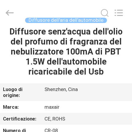
2026
Shenzhen
Maxwin
Industrial
Co.,
Diffusore dell'aria dell'automobile
Ltd..
All
Rights
Diffusore senz'acqua dell'olio
CASA
Reserved.
del profumo di fragranza del
PRODOTTI
nebulizzatore 100mA di PBT
1.5W dell'automobile
CIRCA
ricaricabile del Usb
NOI
Luogo di
Shenzhen, Cina
origine:
GIRO
DELLA
Marca:
maxair
FABBRICA
Certificazione:
CE, ROHS
Numero di
CR-08