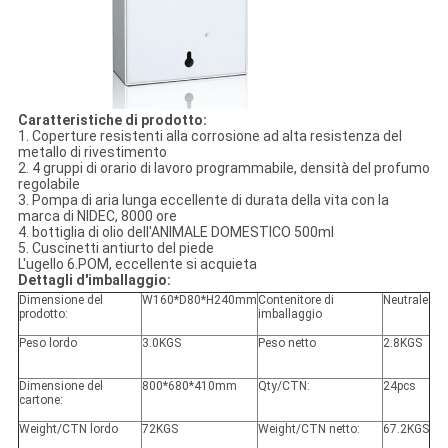
Caratteristiche di prodotto:
1. Coperture resistenti alla corrosione ad alta resistenza del
metallo di rivestimento
2. 4 gruppi di orario di lavoro programmabile, densità del profumo
regolabile
3. Pompa di aria lunga eccellente di durata della vita con la
marca di NIDEC, 8000 ore
4. bottiglia di olio dell'ANIMALE DOMESTICO 500ml
5. Cuscinetti antiurto del piede
L'ugello 6.POM, eccellente si acquieta
Dettagli d'imballaggio:
Dimensione del
W160*D80*H240mm
Contenitore di
Neutrale
prodotto:
imballaggio
Peso lordo
3.0KGS
Peso netto
2.8KGS
Dimensione del
800*680*410mm
Qty/CTN:
24pcs
cartone:
Weight/CTN lordo
72KGS
Weight/CTN netto:
67.2KGS