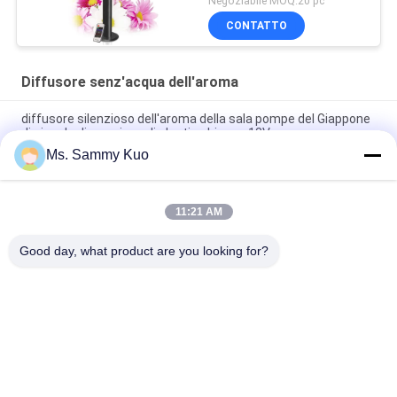
Negoziabile MOQ:20 pc
CONTATTO
Diffusore senz'acqua dell'aroma
diffusore silenzioso dell'aroma della sala pompe del Giappone
di piccola dimensione di plastica bianca 12V
Ms. Sammy Kuo
6W telecomandato DC12V POM Nozzle Scent Diffuser
Machine
11:21 AM
Diffusore elettrico portatile rosso dell'aroma della stanza
130ML con uso domestico telecomandato
Good day, what product are you looking for?
Categorie popolari
Tutti
Macchina Dell'aria 
Macchina Del 
Del Profumo
Diffusore Del 
Profumo
Diffusore 
Olio Profumato 