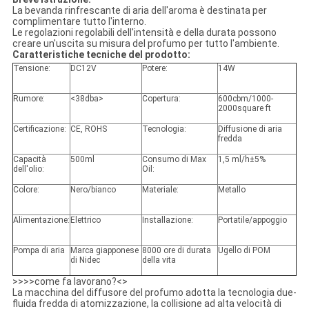
La bevanda rinfrescante di aria dell'aroma è destinata per
complimentare tutto l'interno.
Le regolazioni regolabili dell'intensità e della durata possono
creare un'uscita su misura del profumo per tutto l'ambiente.
Caratteristiche tecniche del prodotto:
Tensione:
DC12V
Potere:
14W
Rumore:
<38dba>
Copertura:
600cbm/1000-
2000square ft
Certificazione:
CE, ROHS
Tecnologia:
Diffusione di aria
fredda
Capacità
500ml
Consumo di Max
1,5 ml/h±5%
dell'olio:
Oil:
Colore:
Nero/bianco
Materiale:
Metallo
Alimentazione:
Elettrico
Installazione:
Portatile/appoggio
Pompa di aria
Marca giapponese
8000 ore di durata
Ugello di POM
di Nidec
della vita
>>>>come fa lavorano?<>
La macchina del diffusore del profumo adotta la tecnologia due-
fluida fredda di atomizzazione, la collisione ad alta velocità di