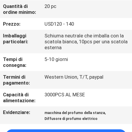
CONTROLLO
Quantità di
20 pc
ordine minimo:
DI
QUALITÀ
Prezzo:
USD120 - 140
Imballaggi
Schiuma neutrale che imballa con la
CONTATTICI
particolari:
scatola bianca, 10pcs per una scatola
esterna
Tempi di
5-10 giorni
RICHIEDA
consegna:
UNA
Termini di
Western Union, T/T, paypal
CITAZIONE
pagamento:
Capacità di
3000PCS AL MESE
SHOPPING
alimentazione:
ONLINE
Evidenziare:
,
macchina del profumo della stanza
Diffusore di profumo elettrico
MAPPA