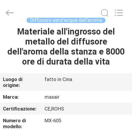
2026
Shenzhen
Maxwin
Industrial
Co.,
Diffusore senz'acqua dell'aroma
Ltd..
All
Rights
Materiale all'ingrosso del
CASA
Reserved.
metallo del diffusore
PRODOTTI
dell'aroma della stanza e 8000
ore di durata della vita
CIRCA
NOI
Luogo di
fatto in Cina
origine:
GIRO
Marca:
maxair
DELLA
Certificazione:
CE,ROHS
FABBRICA
Numero di
MX-605
modello: