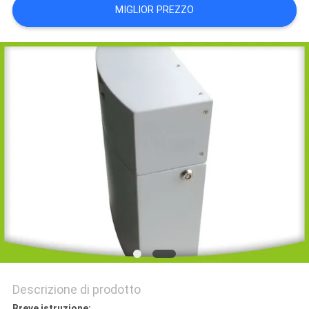
MIGLIOR PREZZO
DEL
SITO
PRIVACY
POLICY
Descrizione di prodotto
Breve istruzione: