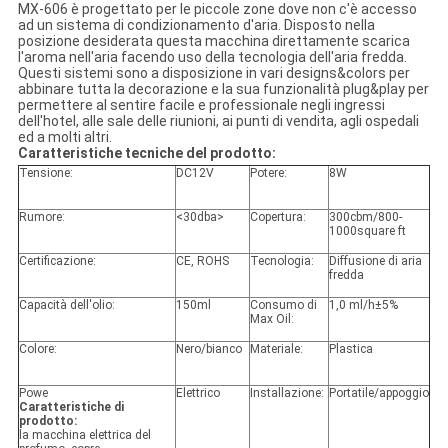
MX-606 è progettato per le piccole zone dove non c'è accesso
ad un sistema di condizionamento d'aria. Disposto nella
posizione desiderata questa macchina direttamente scarica
l'aroma nell'aria facendo uso della tecnologia dell'aria fredda.
Questi sistemi sono a disposizione in vari designs&colors per
abbinare tutta la decorazione e la sua funzionalità plug&play per
permettere al sentire facile e professionale negli ingressi
dell'hotel, alle sale delle riunioni, ai punti di vendita, agli ospedali
ed a molti altri.
Caratteristiche tecniche del prodotto:
Tensione:
DC12V
Potere:
8W
Rumore:
<30dba>
Copertura:
300cbm/800-
1000square ft
Certificazione:
CE, ROHS
Tecnologia:
Diffusione di aria
fredda
Capacità dell'olio:
150ml
Consumo di
1,0 ml/h±5%
Max Oil:
Colore:
Nero/bianco
Materiale:
Plastica
Powe
Elettrico
Installazione:
Portatile/appoggio
Caratteristiche di
prodotto:
la macchina elettrica del