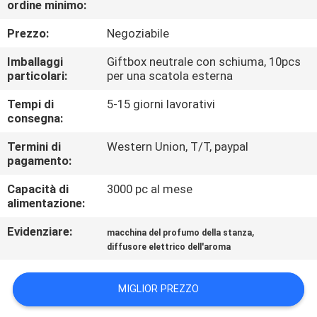
ordine minimo:
CONTROLLO
DI
Prezzo:
Negoziabile
QUALITÀ
Imballaggi
Giftbox neutrale con schiuma, 10pcs
particolari:
per una scatola esterna
CONTATTICI
Tempi di
5-15 giorni lavorativi
consegna:
RICHIEDA
Termini di
Western Union, T/T, paypal
pagamento:
UNA
Capacità di
3000 pc al mese
CITAZIONE
alimentazione:
Evidenziare:
,
macchina del profumo della stanza
SHOPPING
diffusore elettrico dell'aroma
ONLINE
MIGLIOR PREZZO
MAPPA