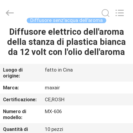
2026
Shenzhen
Maxwin
Industrial
Co.,
Diffusore senz'acqua dell'aroma
Ltd..
All
Rights
Diffusore elettrico dell'aroma
CASA
Reserved.
della stanza di plastica bianca
PRODOTTI
da 12 volt con l'olio dell'aroma
CIRCA
Luogo di
fatto in Cina
origine:
NOI
Marca:
maxair
GIRO
Certificazione:
CE,ROSH
DELLA
Numero di
MX-606
FABBRICA
modello:
Quantità di
10 pezzi