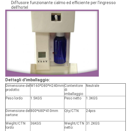
Diffusore funzionante calmo ed efficiente per l'ingresso
dell'hotel
Dettagli d'imballaggio:
Dimensione del
W160*D80*H240mm
Contenitore
Neutrale
prodotto:
di
imballaggio
Peso lordo
1.5KGS
Peso netto
1.3KGS
Dimensione del
800*680*410mm
Qty/CTN:
24pcs
cartone:
Weight/CTN
36KGS
Weight/CTN
31.2KGS
lordo
netto: