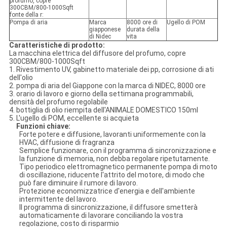
profumo, copre
300CBM/800-1000Sqft
fonte della r:
Pompa di aria
Marca
8000 ore di
Ugello di POM
giapponese
durata della
di Nidec
vita
Caratteristiche di prodotto:
La macchina elettrica del diffusore del profumo, copre
300CBM/800-1000Sqft
1. Rivestimento UV, gabinetto materiale dei pp, corrosione di ati
dell'olio
2. pompa di aria del Giappone con la marca di NIDEC, 8000 ore
3. orario di lavoro e giorno della settimana programmabili,
densità del profumo regolabile
4. bottiglia di olio riempita dell'ANIMALE DOMESTICO 150ml
5. L'ugello di POM, eccellente si acquieta
Funzioni chiave:
Forte potere e diffusione, lavoranti uniformemente con la
HVAC, diffusione di fragranza
Semplice funzionare, con il programma di sincronizzazione e
la funzione di memoria, non debba regolare ripetutamente.
Tipo periodico elettromagnetico permanente pompa di moto
di oscillazione, riducente l'attrito del motore, di modo che
può fare diminuire il rumore di lavoro.
Protezione economizzatrice d'energia e dell'ambiente
intermittente del lavoro.
Il programma di sincronizzazione, il diffusore smetterà
automaticamente di lavorare conciliando la vostra
regolazione, costo di risparmio