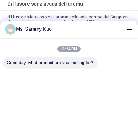
Diffusore senz'acqua dell'aroma
diffusore silenzioso dell'aroma della sala pompe del Giappone
di piccola dimensione di plastica bianca 12V
Ms. Sammy Kuo
6W telecomandato DC12V POM Nozzle Scent Diffuser
Machine
11:24 PM
Diffusore elettrico portatile rosso dell'aroma della stanza
130ML con uso domestico telecomandato
Good day, what product are you looking for?
Categorie popolari
Tutti
Macchina Dell'aria 
Macchina Del 
Del Profumo
Diffusore Del 
Profumo
Diffusore 
Olio Profumato 
Dell'aroma Dell'aria
Della Collezione 
Dell'hotel
Diffusori Dell'olio 
Diffusori Di 
Essenziale
Aromaterapia