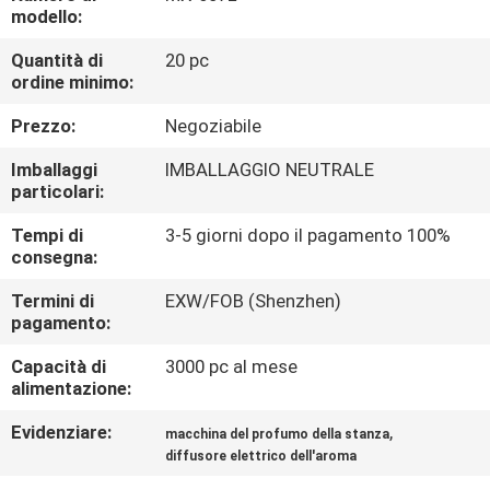
CONTROLLO
modello:
DI
Quantità di
20 pc
ordine minimo:
QUALITÀ
Prezzo:
Negoziabile
CONTATTICI
Imballaggi
IMBALLAGGIO NEUTRALE
particolari:
RICHIEDA
Tempi di
3-5 giorni dopo il pagamento 100%
consegna:
UNA
CITAZIONE
Termini di
EXW/FOB (Shenzhen)
pagamento:
Capacità di
3000 pc al mese
SHOPPING
alimentazione:
ONLINE
Evidenziare:
,
macchina del profumo della stanza
diffusore elettrico dell'aroma
MAPPA