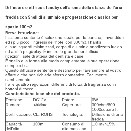
Diffusore elettrico standby dell'aroma della stanza dell'aria
fredda con Shell di alluminio e progettazione classica per
spazio 100m2
Breve istruzione:
Il sistema sentente è soluzione ideale per le banche, i rivenditori
ed i più piccoli ingressi dell'hotel con 300m3.Thanks
ai suoi sguardi minimizzati, corpo di alluminio anodizzato lucido
ed abilità plug&play. È inoltre le grande per l'ufficio
ricezioni, sale di attesa del dentista e case.
È snello e la forma alla moda complementa la sua operazione
semplicistica
Questo diffusore sentente è destinato per fare sentire al vostro
affare o che non richiede sforzo domestico. Facilmente
cambiamento
fra le quattro regolazioni differenti di forza di fragranza con i
bottoni di tocco.
Caratteristiche tecniche del prodotto:
Tensione:
DC12V
Potere:
6W
Rumore:
Copertura:
300cbm/800-
<30dba>
1000square ft
Certificazione:
CE, ROHS
Tecnologia:
Diffusione di aria
fredda
Capacità
100ml
Consumo di
1,0 ml/h±5%
dell'olio:
olio massimo: