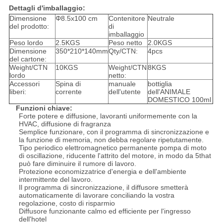
Dettagli d'imballaggio:
Dimensione
Φ8.5x100 cm
Contenitore
Neutrale
del prodotto:
di
imballaggio
Peso lordo
2.5KGS
Peso netto
2.0KGS
Dimensione
350*210*140mm
Qty/CTN:
4pcs
del cartone:
Weight/CTN
10KGS
Weight/CTN
8KGS
lordo
netto:
Accessori
Spina di
manuale
bottiglia
liberi:
corrente
dell'utente
dell'ANIMALE
DOMESTICO 100ml
Funzioni chiave:
Forte potere e diffusione, lavoranti uniformemente con la
HVAC, diffusione di fragranza
Semplice funzionare, con il programma di sincronizzazione e
la funzione di memoria, non debba regolare ripetutamente.
Tipo periodico elettromagnetico permanente pompa di moto
di oscillazione, riducente l'attrito del motore, in modo da 5that
può fare diminuire il rumore di lavoro.
Protezione economizzatrice d'energia e dell'ambiente
intermittente del lavoro.
Il programma di sincronizzazione, il diffusore smetterà
automaticamente di lavorare conciliando la vostra
regolazione, costo di risparmio
Diffusore funzionante calmo ed efficiente per l'ingresso
dell'hotel