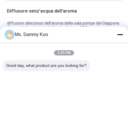
Diffusore senz'acqua dell'aroma
diffusore silenzioso dell'aroma della sala pompe del Giappone
di piccola dimensione di plastica bianca 12V
Ms. Sammy Kuo
6W telecomandato DC12V POM Nozzle Scent Diffuser
Machine
2:25 PM
Diffusore elettrico portatile rosso dell'aroma della stanza
130ML con uso domestico telecomandato
Good day, what product are you looking for?
Categorie popolari
Tutti
Macchina Dell'aria 
Macchina Del 
Del Profumo
Diffusore Del 
Profumo
Diffusore 
Olio Profumato 
Dell'aroma Dell'aria
Della Collezione 
Dell'hotel
Diffusori Dell'olio 
Diffusori Di 