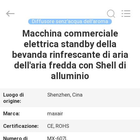
2026
Shenzhen
Maxwin
Industrial
Co.,
Diffusore senz'acqua dell'aroma
Ltd..
All
Rights
Macchina commerciale
CASA
Reserved.
elettrica standby della
PRODOTTI
bevanda rinfrescante di aria
dell'aria fredda con Shell di
CIRCA
alluminio
NOI
Luogo di
Shenzhen, Cina
origine:
GIRO
DELLA
Marca:
maxair
FABBRICA
Certificazione:
CE, ROHS
Numero di
MX-607L