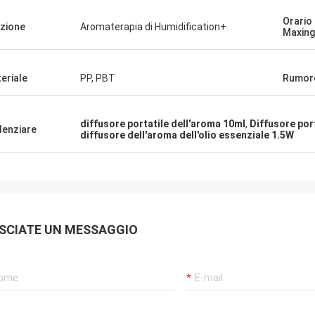
rasporto descritto e veloce. È
ilenziosa e grande. Produttore
Orario 
zione
Aromaterapia di Humidification+
Maxing
professionista del diffusore del
mo
eriale
PP, PBT
Rumor
diffusore portatile dell'aroma 10ml
,
Diffusore por
denziare
diffusore dell'aroma dell'olio essenziale 1.5W
SCIATE UN MESSAGGIO