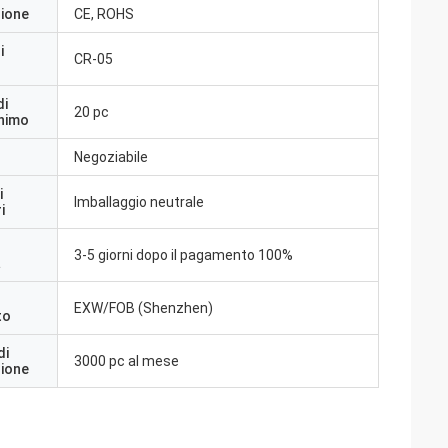
zione
CE, ROHS
i
CR-05
di
20 pc
inimo
Negoziabile
i
Imballaggio neutrale
i
3-5 giorni dopo il pagamento 100%
a
EXW/FOB (Shenzhen)
to
di
3000 pc al mese
zione