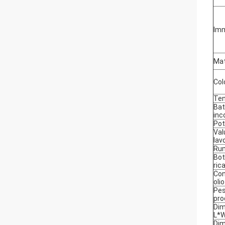
Im
Mat
Col
Ten
Bat
inc
Pot
Val
lav
Ru
Bot
ric
Con
olio
Pes
pro
Dim
L*
Dim