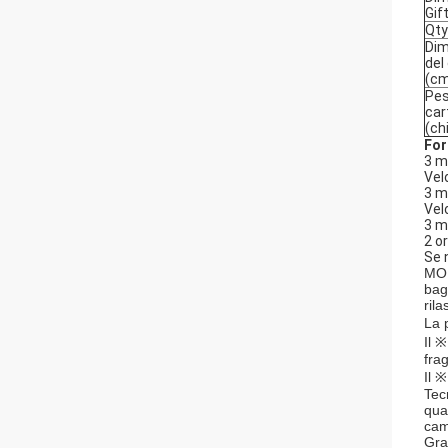
Gif
Qty
Dim
del
(c
Pes
car
(ch
For
3 m
Vel
3 m
Vel
3 m
2 o
Se n
MOD
bag
ril
La 
Il 
fra
Il ※
Tec
qua
cam
Gra