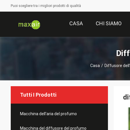
Puoi scegliere tra i migliori prodotti di qualità
CASA
CHI SIAMO
Dif
Casa
/
Diffusore dell
Tutti I Prodotti
di
Macchina dell'aria del profumo
Macchina del diffusore del profumo