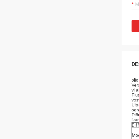
DE
oli
Vers
vi a
Flu
vos
Ult
ogni
Dif
l'au
Dif
Mod