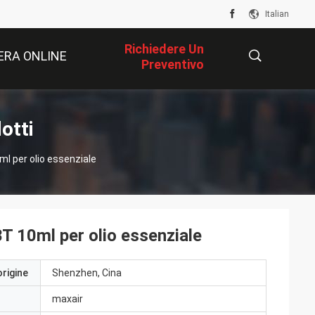
Italian
Richiedere Un
RA ONLINE
Preventivo
描
otti
ml per olio essenziale
述
BT 10ml per olio essenziale
origine
Shenzhen, Cina
maxair