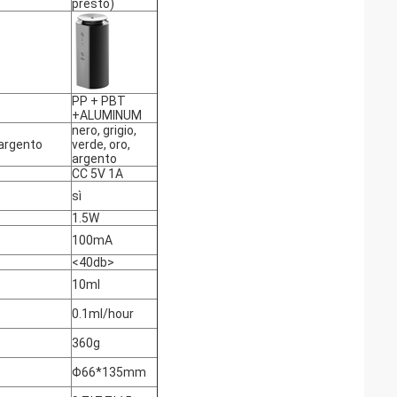
presto)
PP + PBT
+ALUMINUM
nero, grigio,
, argento
verde, oro,
argento
CC 5V 1A
sì
1.5W
100mA
<40db>
10ml
0.1ml/hour
360g
Φ66*135mm