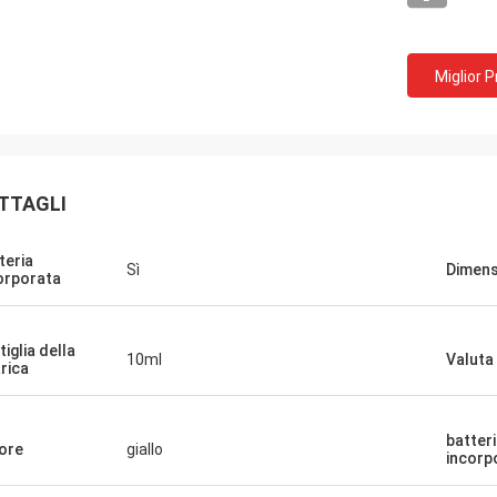
Miglior 
TTAGLI
teria
Sì
Dimens
orporata
tiglia della
10ml
Valuta 
arica
batteria
Mohammed
ore
giallo
incorp
rodotto stesso! Esattamente