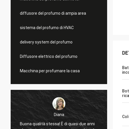
diffusore del profumo di ampia area
sistema del profumo di HVAC
delivery system del profumo
DE
Diffusore elettrico del profumo
Bat
Macchina per profumare la casa
inc
Bot
ric
Diana
Col
Buona qualità stessa! È di quasi due anni
Buon p