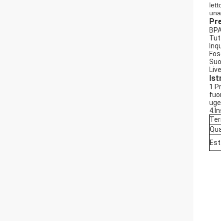
let
una
Pre
BPA
Tut
Inq
Fosc
Suo
Liv
Ist
1.P
fuor
ugel
4.In
Ter
Qua
Est