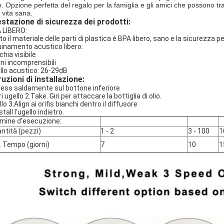
to. Opzione perfetta del regalo per la famiglia e gli amici che possono 
 vita sana.
stazione di sicurezza dei prodotti:
 LIBERO:
to il materiale delle parti di plastica è BPA libero, sano e la sicurezza 
uinamento acustico libero:
hia visibile
ni incomprensibili
ello acustico: 26-29dB
ruzioni di installazione:
ress saldamente sul bottone inferiore
i ugello 2.Take. Giri per attaccare la bottiglia di olio.
lo 3.Align ai orifis bianchi dentro il diffusore
stall l'ugello indietro.
mine d'esecuzione:
ntità (pezzi)
1 - 2
3 - 100
1
. Tempo (giorni)
7
10
1