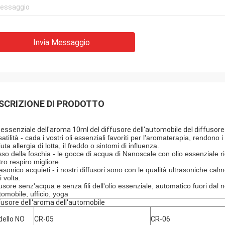
Invia Messaggio
SCRIZIONE DI PRODOTTO
o essenziale dell'aroma 10ml del diffusore dell'automobile del diffusore
atilità - cada i vostri oli essenziali favoriti per l'aromaterapia, rendono i 
iuta allergia di lotta, il freddo o sintomi di influenza.
sso della foschia - le gocce di acqua di Nanoscale con olio essenziale ri
tro respiro migliore.
rasonico acquieti - i nostri diffusori sono con le qualità ultrasoniche c
 volta.
fusore senz'acqua e senza fili dell'olio essenziale, automatico fuori dal n
tomobile, ufficio, yoga
fusore dell'aroma dell'automobile
ello NO
CR-05
CR-06