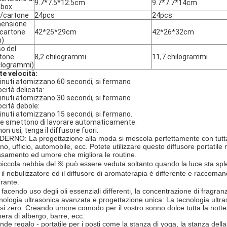
9.7*7.5*12.5cm
9.7*7.7*14cm
tbox
/cartone
24pcs
24pcs
ensione
 cartone
42*25*29cm
42*26*32cm
m)
o del
tone
8,2 chilogrammi
11,7 chilogrammi
ilogrammi)
te velocità:
inuti atomizzano 60 secondi, si fermano
ocità delicata:
inuti atomizzano 30 secondi, si fermano
ocità debole:
inuti atomizzano 15 secondi, si fermano.
re smettono di lavorare automaticamente.
on usi, tenga il diffusore fuori.
ERNO: La progettazione alla moda si mescola perfettamente con tutta 
no, ufficio, automobile, ecc. Potete utilizzare questo diffusore portatile
assamento ed umore che migliora le routine.
piccola nebbia del ※ può essere veduta soltanto quando la luce sta sp
※ il nebulizzatore ed il diffusore di aromaterapia è differente e raccoma
grante.
 facendo uso degli oli essenziali differenti, la concentrazione di fragranz
nologia ultrasonica avanzata e progettazione unica: La tecnologia ultra
si zero. Creando umore comodo per il vostro sonno dolce tutta la notte. P
era di albergo, barre, ecc.
nde regalo - portatile per i posti come la stanza di yoga, la stanza della