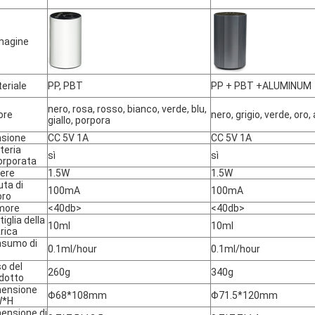
magine
eriale
PP, PBT
PP + PBT +ALUMINUM
nero, rosa, rosso, bianco, verde, blu,
ore
nero, grigio, verde, oro
giallo, porpora
sione
CC 5V 1A
CC 5V 1A
teria
sì
sì
orporata
ere
1.5W
1.5W
uta di
100mA
100mA
oro
more
<40db>
<40db>
tiglia della
10ml
10ml
arica
sumo di
0.1ml/hour
0.1ml/hour
o del
260g
340g
dotto
ensione
Φ68*108mm
Φ71.5*120mm
W*H
ensione di