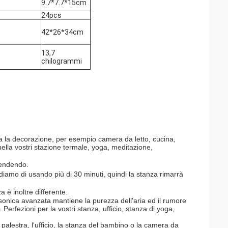
9.7*7.7*15cm
24pcs
42*26*34cm
13,7
chilogrammi
la decorazione, per esempio camera da letto, cucina,
 nella vostri stazione termale, yoga, meditazione,
lendendo.
ndiamo di usando più di 30 minuti, quindi la stanza rimarrà
a è inoltre differente.
sonica avanzata mantiene la purezza dell'aria ed il rumore
erfezioni per la vostri stanza, ufficio, stanza di yoga,
 palestra, l'ufficio, la stanza del bambino o la camera da