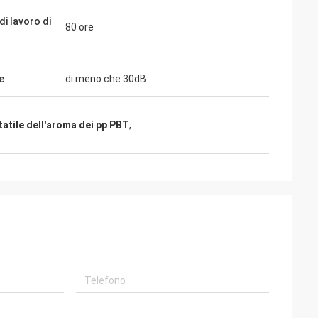
di lavoro di
80 ore
e
di meno che 30dB
tatile dell'aroma dei pp PBT
,