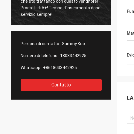
che sto trattando con questo venditore!
come t
Prodotti di A+! Tempo d'inserimento dopo
foschia s
Fun
servizio sempre!
molto 
profu
Mat
Persona di contatto :
Sammy Kuo
Evi
Numero di telefono :
18033442925
Whatsapp :
+8618033442925
Contatto
LA