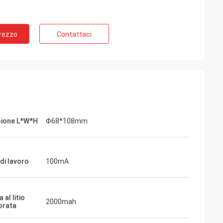
Prezzo
Contattaci
ione L*W*H
Φ68*108mm
di lavoro
100mA
 al litio
2000mah
orata