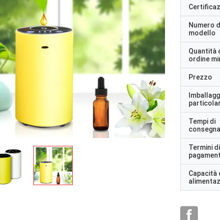
Certifica
Numero d
modello
Quantità 
ordine m
Prezzo
Imballagg
particolar
Tempi di
consegn
Termini di
pagamen
Capacità 
alimenta