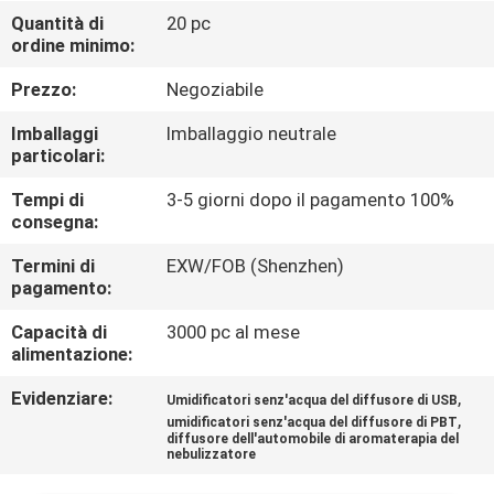
CONTROLLO
Quantità di
20 pc
ordine minimo:
DI
QUALITÀ
Prezzo:
Negoziabile
Imballaggi
Imballaggio neutrale
CONTATTICI
particolari:
Tempi di
3-5 giorni dopo il pagamento 100%
consegna:
RICHIEDA
UNA
Termini di
EXW/FOB (Shenzhen)
pagamento:
CITAZIONE
Capacità di
3000 pc al mese
alimentazione:
SHOPPING
Evidenziare:
,
Umidificatori senz'acqua del diffusore di USB
ONLINE
,
umidificatori senz'acqua del diffusore di PBT
diffusore dell'automobile di aromaterapia del
nebulizzatore
MAPPA