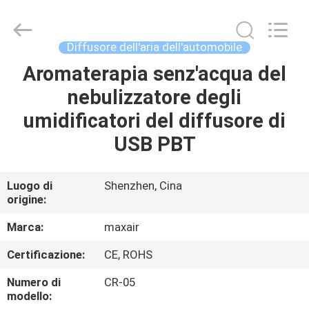
2026
Shenzhen
Maxwin
Industrial
Co.,
Diffusore dell'aria dell'automobile
Ltd..
All
Rights
Aromaterapia senz'acqua del
CASA
Reserved.
nebulizzatore degli
PRODOTTI
umidificatori del diffusore di
USB PBT
CIRCA
NOI
Luogo di
Shenzhen, Cina
origine:
GIRO
Marca:
maxair
DELLA
Certificazione:
CE, ROHS
FABBRICA
Numero di
CR-05
modello: