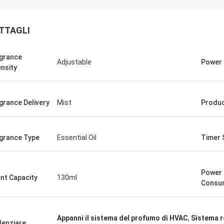
TTAGLI
grance
Adjustable
Power 
ensity
grance Delivery
Mist
Produ
grance Type
Essential Oil
Timer 
Power
nt Capacity
130ml
Consu
Mohammed
rodotto stesso! Esattamente
Appanni il sistema del profumo di HVAC
,
Sistema r
denziare