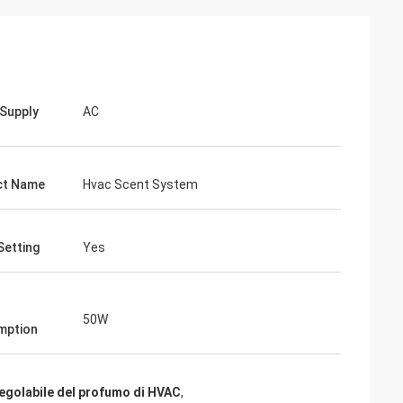
Supply
AC
ct Name
Hvac Scent System
Setting
Yes
50W
mption
egolabile del profumo di HVAC
,