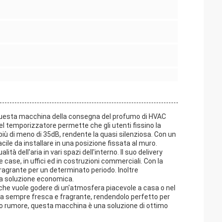
. Questa macchina della consegna del profumo di HVAC
el temporizzatore permette che gli utenti fissino la
è più di meno di 35dB, rendente la quasi silenziosa. Con un
le da installare in una posizione fissata al muro.
tà dell'aria in vari spazi dell'interno. Il suo delivery
ase, in uffici ed in costruzioni commerciali. Con la
ragrante per un determinato periodo. Inoltre
una soluzione economica.
 che vuole godere di un'atmosfera piacevole a casa o nel
 sia sempre fresca e fragrante, rendendolo perfetto per
sso rumore, questa macchina è una soluzione di ottimo