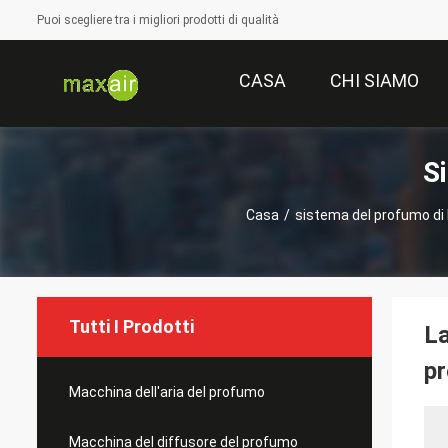
Puoi scegliere tra i migliori prodotti di qualità
CASA
CHI SIAMO
S
Casa
/
sistema del profumo di
Tutti I Prodotti
La
p
Macchina dell'aria del profumo
Macchina del diffusore del profumo