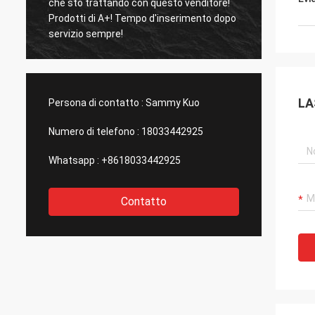
che sto trattando con questo venditore!
come t
Prodotti di A+! Tempo d'inserimento dopo
foschia s
servizio sempre!
molto 
profu
LA
Persona di contatto :
Sammy Kuo
Numero di telefono :
18033442925
Whatsapp :
+8618033442925
Contatto