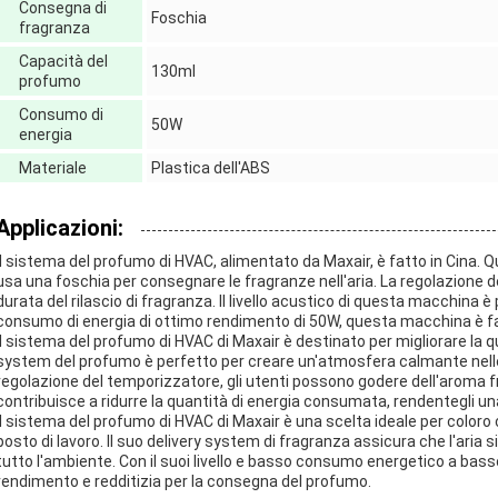
Consegna di
Foschia
fragranza
Capacità del
130ml
profumo
Consumo di
50W
energia
Materiale
Plastica dell'ABS
Applicazioni:
Il sistema del profumo di HVAC, alimentato da Maxair, è fatto in Cina
usa una foschia per consegnare le fragranze nell'aria. La regolazione d
durata del rilascio di fragranza. Il livello acustico di questa macchina 
consumo di energia di ottimo rendimento di 50W, questa macchina è faci
Il sistema del profumo di HVAC di Maxair è destinato per migliorare la quali
system del profumo è perfetto per creare un'atmosfera calmante nelle c
regolazione del temporizzatore, gli utenti possono godere dell'aroma f
contribuisce a ridurre la quantità di energia consumata, rendentegli 
Il sistema del profumo di HVAC di Maxair è una scelta ideale per coloro
posto di lavoro. Il suo delivery system di fragranza assicura che l'aria
tutto l'ambiente. Con il suoi livello e basso consumo energetico a ba
rendimento e redditizia per la consegna del profumo.