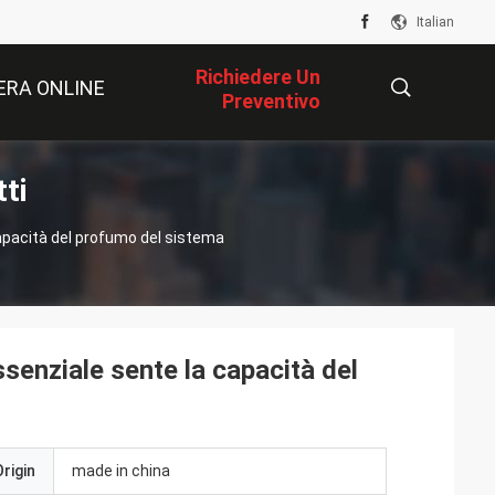
Italian
Richiedere Un
RA ONLINE
Preventivo
ti
描
 capacità del profumo del sistema
述
ssenziale sente la capacità del
rigin
made in china