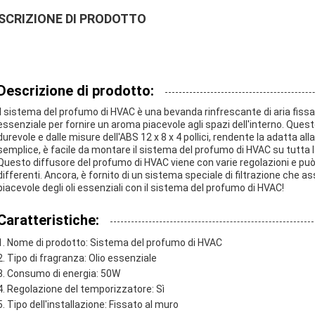
SCRIZIONE DI PRODOTTO
Descrizione di prodotto:
Il sistema del profumo di HVAC è una bevanda rinfrescante di aria fissat
essenziale per fornire un aroma piacevole agli spazi dell'interno. Quest
durevole e dalle misure dell'ABS 12 x 8 x 4 pollici, rendente la adatta al
semplice, è facile da montare il sistema del profumo di HVAC su tutta la
Questo diffusore del profumo di HVAC viene con varie regolazioni e pu
differenti. Ancora, è fornito di un sistema speciale di filtrazione che as
piacevole degli oli essenziali con il sistema del profumo di HVAC!
Caratteristiche:
Nome di prodotto: Sistema del profumo di HVAC
Tipo di fragranza: Olio essenziale
Consumo di energia: 50W
Regolazione del temporizzatore: Sì
Tipo dell'installazione: Fissato al muro