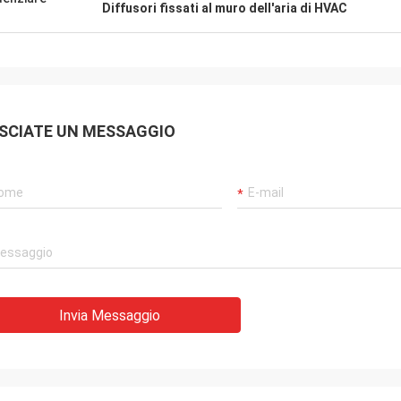
rasporto descritto e veloce. È
Diffusori fissati al muro dell'aria di HVAC
ilenziosa e grande. Produttore
professionista del diffusore del
mo
SCIATE UN MESSAGGIO
Invia Messaggio