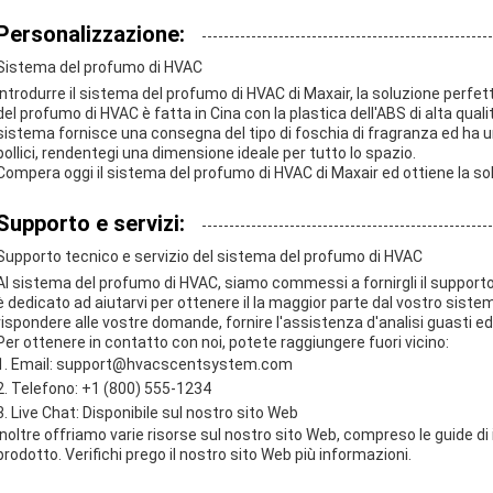
Personalizzazione:
Sistema del profumo di HVAC
Introdurre il sistema del profumo di HVAC di Maxair, la soluzione perf
del profumo di HVAC è fatta in Cina con la plastica dell'ABS di alta qua
sistema fornisce una consegna del tipo di foschia di fragranza ed ha u
pollici, rendentegi una dimensione ideale per tutto lo spazio.
Compera oggi il sistema del profumo di HVAC di Maxair ed ottiene la sol
Supporto e servizi:
Supporto tecnico e servizio del sistema del profumo di HVAC
Al sistema del profumo di HVAC, siamo commessi a fornirgli il supporto te
è dedicato ad aiutarvi per ottenere il la maggior parte dal vostro sist
rispondere alle vostre domande, fornire l'assistenza d'analisi guasti e
Per ottenere in contatto con noi, potete raggiungere fuori vicino:
Email: support@hvacscentsystem.com
Telefono: +1 (800) 555-1234
Live Chat: Disponibile sul nostro sito Web
Inoltre offriamo varie risorse sul nostro sito Web, compreso le guide di 
prodotto. Verifichi prego il nostro sito Web più informazioni.