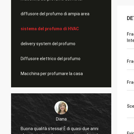
diffusore del profumo di ampia area
DE
sistema del profumo di HVAC
Fra
Int
delivery system del profumo
Diffusore elettrico del profumo
Fra
Macchina per profumare la casa
Fra
Sce
Diana
Buona qualità stessa! È di quasi due anni
Buon p
Evi