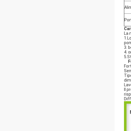
Ali
Pom
Car
La 
1.Lo
pom
3. b
4. 
5.S
F
For
Sem
Tip
dimi
Lav
Il 
ris
Dif