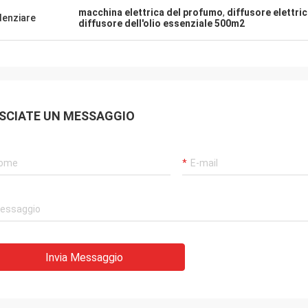
rasporto descritto e veloce. È
macchina elettrica del profumo
,
diffusore elettric
ilenziosa e grande. Produttore
denziare
diffusore dell'olio essenziale 500m2
professionista del diffusore del
mo
SCIATE UN MESSAGGIO
Invia Messaggio