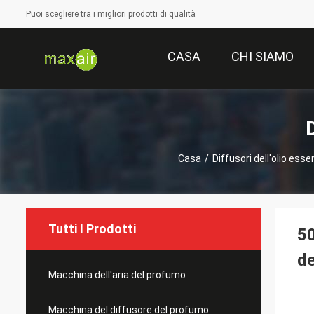
Puoi scegliere tra i migliori prodotti di qualità
CASA
CHI SIAMO
D
Casa
/
Diffusori dell'olio esse
Tutti I Prodotti
50
de
Macchina dell'aria del profumo
Macchina del diffusore del profumo