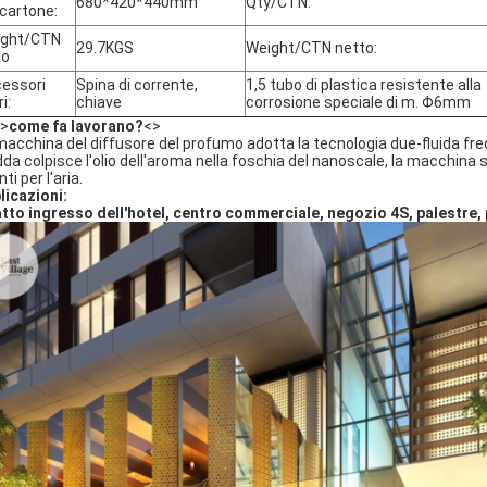
680*420*440mm
Qty/CTN:
 cartone:
ight/CTN
29.7KGS
Weight/CTN netto:
do
essori
Spina di corrente,
1,5 tubo di plastica resistente alla
ri:
chiave
corrosione speciale di m. Φ6mm
>
come fa lavorano?
<>
macchina del diffusore del profumo adotta la tecnologia due-fluida fredd
dda colpisce l'olio dell'aroma nella foschia del nanoscale, la macchina
ti per l'aria.
licazioni:
tto ingresso dell'hotel, centro commerciale, negozio 4S, palestre, 