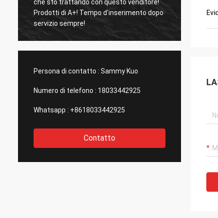
che sto trattando con questo venditore!
come t
Prodotti di A+! Tempo d'inserimento dopo
foschia s
Evi
servizio sempre!
molto 
profu
Persona di contatto :
Sammy Kuo
LA
Numero di telefono :
18033442925
Whatsapp :
+8618033442925
Contatto