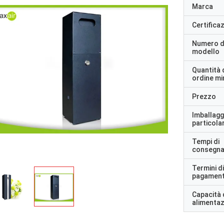
Marca
Certifica
Numero d
modello
Quantità 
ordine m
Prezzo
Imballagg
particolar
Tempi di
consegn
Termini di
pagamen
Capacità 
alimenta