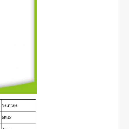
Neutrale
6KGS