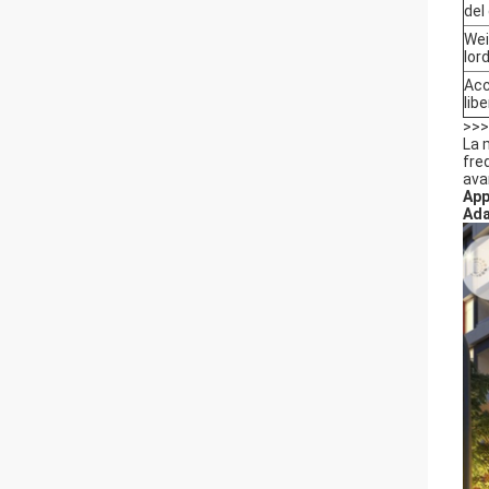
del
We
lor
Acc
libe
>>>
La 
fre
avan
App
Ada