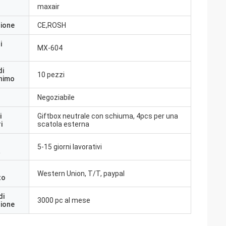
maxair
zione
CE,ROSH
i
MX-604
di
10 pezzi
inimo
Negoziabile
i
Giftbox neutrale con schiuma, 4pcs per una
i
scatola esterna
5-15 giorni lavorativi
a
Western Union, T/T, paypal
to
di
3000 pc al mese
zione