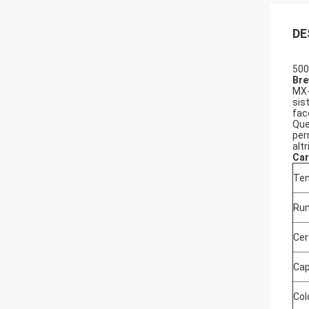
DE
500
Bre
MX-
sis
fac
Que
perm
altri
Car
Ten
Ru
Cer
Cap
Col