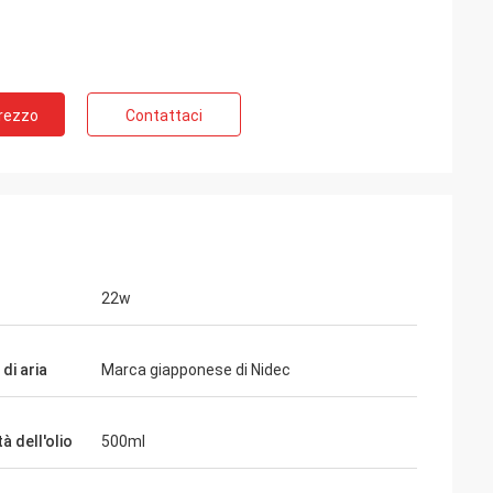
Prezzo
Contattaci
22w
di aria
Marca giapponese di Nidec
à dell'olio
500ml