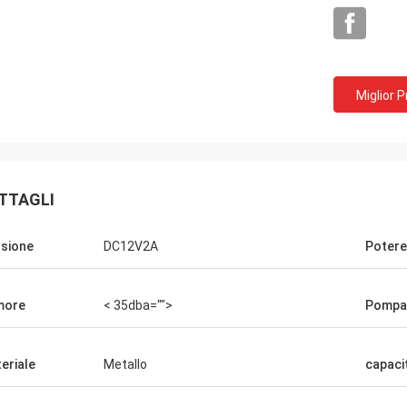
Miglior 
TTAGLI
sione
DC12V2A
Potere
more
< 35dba="">
Pompa 
Mohammed
eriale
Metallo
capacit
rodotto stesso! Esattamente