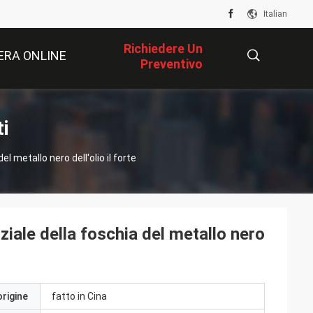
Italian
Richiedere Un
RA ONLINE
Preventivo
描
ti
l metallo nero dell'olio il forte
述
ziale della foschia del metallo nero
origine
fatto in Cina