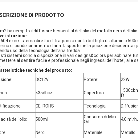
SCRIZIONE DI PRODOTTO
m2 ha riempito il diffusore bessential dell'olio del metallo nero dell'olio
ve istruzione:
604 è un sistema diretto di fragranza con la bottiglia di alluminio 500
tema di condizionamento d'aria. Disposto nella posizione desiderata q
endo uso della tecnologia dell'aria fredda.
sti sistemi sono a disposizione in vari designs&colors per abbinare tut
ettere al sentire facile e professionale negli ingressi dell'hotel, alle sal
.
atteristiche tecniche del prodotto:
sione:
DC12V
Potere:
22W
1500cbm
more:
<35dba>
Copertura:
ft
tificazione:
CE, ROHS
Tecnologia:
Diffusion
Consumo di Max
acità dell'olio:
500ml
4,0 ml/
Oil:
ore:
Nero
Materiale:
Metallo