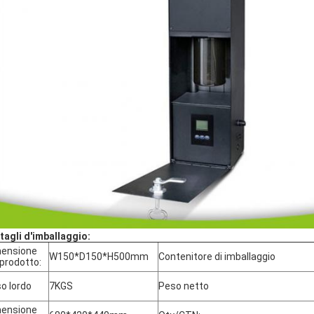
tagli d'imballaggio:
ensione
W150*D150*H500mm
Contenitore di imballaggio
 prodotto:
o lordo
7KGS
Peso netto
ensione