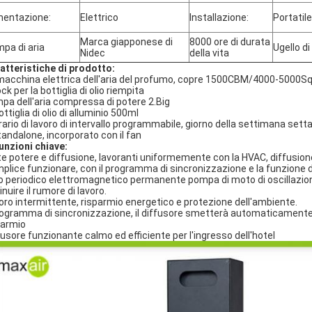
mentazione:
Elettrico
Installazione:
Portatil
Marca giapponese di
8000 ore di durata
pa di aria
Ugello di
Nidec
della vita
atteristiche di prodotto:
macchina elettrica dell'aria del profumo, copre 1500CBM/4000-5000Sq
ck per la bottiglia di olio riempita
pa dell'aria compressa di potere 2.Big
ottiglia di olio di alluminio 500ml
orario di lavoro di intervallo programmabile, giorno della settimana sett
tandalone, incorporato con il fan
unzioni chiave:
te potere e diffusione, lavoranti uniformemente con la HVAC, diffusion
plice funzionare, con il programma di sincronizzazione e la funzione
o periodico elettromagnetico permanente pompa di moto di oscillazione
nuire il rumore di lavoro.
oro intermittente, risparmio energetico e protezione dell'ambiente.
programma di sincronizzazione, il diffusore smetterà automaticamente d
parmio
fusore funzionante calmo ed efficiente per l'ingresso dell'hotel