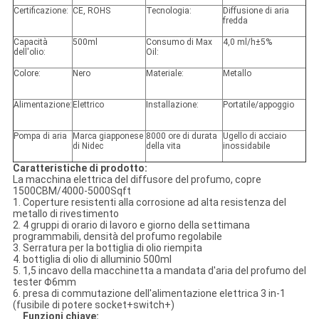
Certificazione:
CE, ROHS
Tecnologia:
Diffusione di aria
fredda
Capacità
500ml
Consumo di Max
4,0 ml/h±5%
dell'olio:
Oil:
Colore:
Nero
Materiale:
Metallo
Alimentazione:
Elettrico
Installazione:
Portatile/appoggio
Pompa di aria
Marca giapponese
8000 ore di durata
Ugello di acciaio
di Nidec
della vita
inossidabile
Caratteristiche di prodotto:
La macchina elettrica del diffusore del profumo, copre
1500CBM/4000-5000Sqft
1. Coperture resistenti alla corrosione ad alta resistenza del
metallo di rivestimento
2. 4 gruppi di orario di lavoro e giorno della settimana
programmabili, densità del profumo regolabile
3. Serratura per la bottiglia di olio riempita
4. bottiglia di olio di alluminio 500ml
5. 1,5 incavo della macchinetta a mandata d'aria del profumo del
tester Φ6mm
6. presa di commutazione dell'alimentazione elettrica 3 in-1
(fusibile di potere socket+switch+)
Funzioni chiave: