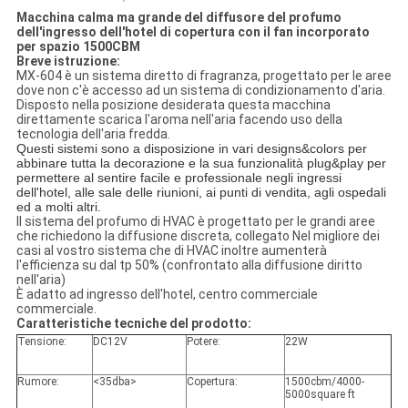
Macchina calma ma grande del diffusore del profumo
dell'ingresso dell'hotel di copertura con il fan incorporato
per spazio 1500CBM
Breve istruzione:
MX-604 è un sistema diretto di fragranza, progettato per le aree
dove non c'è accesso ad un sistema di condizionamento d'aria.
Disposto nella posizione desiderata questa macchina
direttamente scarica l'aroma nell'aria facendo uso della
tecnologia dell'aria fredda.
Questi sistemi sono a disposizione in vari designs&colors per
abbinare tutta la decorazione e la sua funzionalità plug&play per
permettere al sentire facile e professionale negli ingressi
dell'hotel, alle sale delle riunioni, ai punti di vendita, agli ospedali
ed a molti altri.
Il sistema del profumo di HVAC è progettato per le grandi aree
che richiedono la diffusione discreta, collegato Nel migliore dei
casi al vostro sistema che di HVAC inoltre aumenterà
l'efficienza su dal tp 50% (confrontato alla diffusione diritto
nell'aria)
È adatto ad ingresso dell'hotel, centro commerciale
commerciale.
Caratteristiche tecniche del prodotto:
Tensione:
DC12V
Potere:
22W
Rumore:
<35dba>
Copertura:
1500cbm/4000-
5000square ft