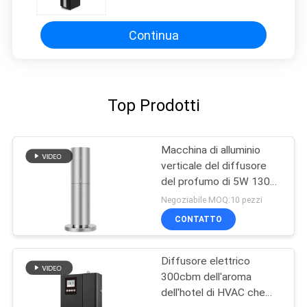
Continua
Top Prodotti
Macchina di alluminio
verticale del diffusore
del profumo di 5W 130ml
200m3 per Hotle
Negoziabile MOQ:10 pezzi
CONTATTO
Diffusore elettrico
300cbm dell'aroma
dell'hotel di HVAC che