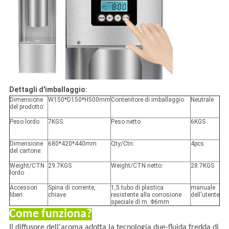
Dettagli d'imballaggio:
Dimensione
W150*D150*H500mm
Contenitore di imballaggio
Neutrale
del prodotto:
Peso lordo
7KGS
Peso netto
6KGS
Dimensione
680*420*440mm
Qty/Ctn:
4pcs
del cartone:
Weight/CTN
29.7KGS
Weight/CTN netto:
28.7KGS
lordo
Accessori
Spina di corrente,
1,5 tubo di plastica
manuale
liberi:
chiave
resistente alla corrosione
dell'utente
speciale di m. Φ6mm
Come
funziona?
Il diffusore dell'aroma adotta la tecnologia due-fluida fredda di