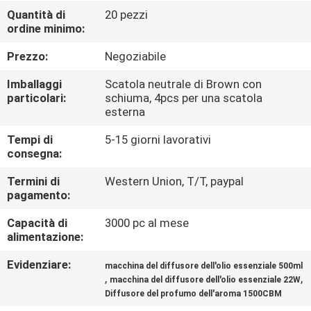
CONTROLLO
Quantità di
20 pezzi
ordine minimo:
DI
QUALITÀ
Prezzo:
Negoziabile
Imballaggi
Scatola neutrale di Brown con
CONTATTICI
particolari:
schiuma, 4pcs per una scatola
esterna
Tempi di
5-15 giorni lavorativi
RICHIEDA
consegna:
UNA
Termini di
Western Union, T/T, paypal
CITAZIONE
pagamento:
Capacità di
3000 pc al mese
SHOPPING
alimentazione:
ONLINE
Evidenziare:
macchina del diffusore dell'olio essenziale 500ml
,
,
macchina del diffusore dell'olio essenziale 22W
Diffusore del profumo dell'aroma 1500CBM
MAPPA