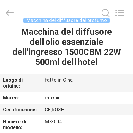
2026
Shenzhen
Maxwin
Industrial
Co.,
Macchina del diffusore del profumo
Ltd..
All
Rights
Macchina del diffusore
CASA
Reserved.
dell'olio essenziale
PRODOTTI
dell'ingresso 1500CBM 22W
500ml dell'hotel
CIRCA
NOI
Luogo di
fatto in Cina
origine:
GIRO
Marca:
maxair
DELLA
Certificazione:
CE,ROSH
FABBRICA
Numero di
MX-604
modello: