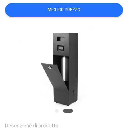
DEL
MIGLIOR PREZZO
SITO
PRIVACY
POLICY
Descrizione di prodotto