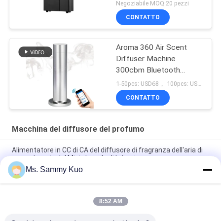
sta da solo
Negoziabile MOQ:20 pezzi
CONTATTO
Aroma 360 Air Scent
Diffuser Machine
300cbm Bluetooth
Mobile App Control
1-50pcs: USD68， 100pcs: USD65, 500pcs: USD60 MOQ:10 pezzi per marchio personalizzato sulla macchina
CONTATTO
Macchina del diffusore del profumo
Alimentatore in CC di CA del diffusore di fragranza dell'aria di
aromaterapia del Ministero degli Interni
Ms. Sammy Kuo
Macchina duratura del diffusore del profumo dell'ABS pp con il
volume dello spruzzo 25-50ml/H
8:52 AM
5 Gruppi Timer Setting Hotel Fragrance Machine, 120 ml di
capacità di profumo Air Fragrance Machine